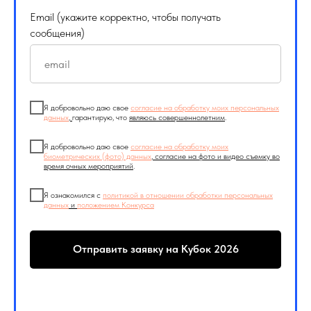
Email (укажите корректно, чтобы получать
сообщения)
Я добровольно даю свое
согласие на обработку моих персональных
данных
,
гарантирую, что
являюсь совершеннолетним
.
Я добровольно даю свое
согласие на обработку моих
биометрических (фото) данных
, согласие на фото и видео съемку во
время очных мероприятий
.
Я ознакомился с
политикой в отношении обработки персональных
данных
и
положением Конкурса
Отправить заявку на Кубок 2026