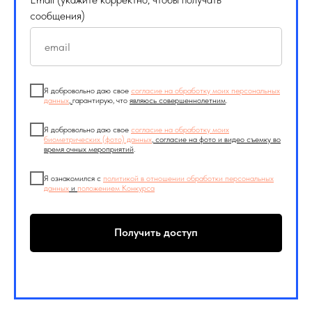
сообщения)
Я добровольно даю свое
согласие на обработку моих персональных
данных
,
гарантирую, что
являюсь совершеннолетним
.
Я добровольно даю свое
согласие на обработку моих
биометрических (фото) данных
, согласие на фото и видео съемку во
время очных мероприятий
.
Я ознакомился с
политикой в отношении обработки персональных
данных
и
положением Конкурса
Получить доступ